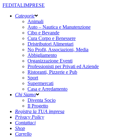
FEDITALIMPRESE
Categorie
Animali
Auto – Nautica e Manutenzione
Cibo e Bevande
Cura Corpo e Benessere
Dristributori Alimentari
No Profit, Associazioni, Media
Abbigliamento
Organizzazione Eventi
Professionisti per Privati ed Aziende
Ristoranti, Pizzerie e Pub
Sport
Supermercati
Casa e Arredamento
Chi Siamo
Diventa Socio
Il Progetto
Registra la TUA impresa
Privacy Policy
Contattaci
Shop
Carrello