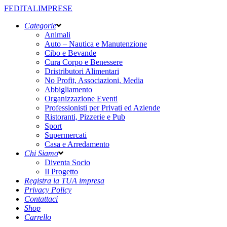
FEDITALIMPRESE
Categorie
Animali
Auto – Nautica e Manutenzione
Cibo e Bevande
Cura Corpo e Benessere
Dristributori Alimentari
No Profit, Associazioni, Media
Abbigliamento
Organizzazione Eventi
Professionisti per Privati ed Aziende
Ristoranti, Pizzerie e Pub
Sport
Supermercati
Casa e Arredamento
Chi Siamo
Diventa Socio
Il Progetto
Registra la TUA impresa
Privacy Policy
Contattaci
Shop
Carrello