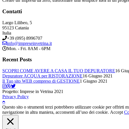
Creare un’impresa da zero, trasformare una semplice idea in un proge
Contatti
Largo Lilibeo, 5
95123 Catania
Italia
+39 (095) 8996707
info@impreseinvetrina.it
Mon. - Fri. 8AM - 6PM
Recent Posts
SCOPRI COME AVERE A CASA IL TUO DEPURATORE
16 Giu
Depuratore ACQUA per RISTORAZIONE
16 Giugno 2021
Il Tuo sito WEB compreso di GESTIONE
1 Giugno 2021
Progetto: Imprese in Vetrina 2021
Privacy Policy
Questo sito o strumenti terzi potrebbero utilizzare cookie per offrirti
navigazione in altra maniera, acconsenti all’uso dei cookie.
Accept
Co