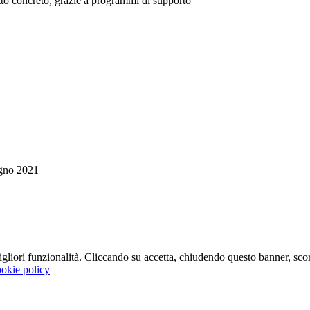
tto concreto, grazie a programmi di supporto
gno 2021
 migliori funzionalità. Cliccando su accetta, chiudendo questo banner, s
okie policy