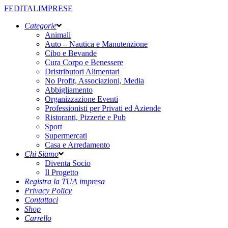
FEDITALIMPRESE
Categorie
Animali
Auto – Nautica e Manutenzione
Cibo e Bevande
Cura Corpo e Benessere
Dristributori Alimentari
No Profit, Associazioni, Media
Abbigliamento
Organizzazione Eventi
Professionisti per Privati ed Aziende
Ristoranti, Pizzerie e Pub
Sport
Supermercati
Casa e Arredamento
Chi Siamo
Diventa Socio
Il Progetto
Registra la TUA impresa
Privacy Policy
Contattaci
Shop
Carrello