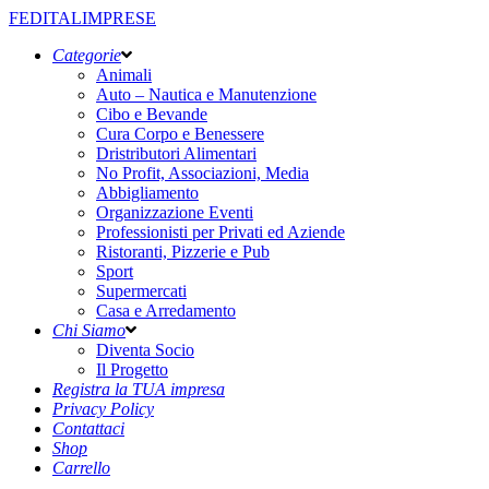
FEDITALIMPRESE
Categorie
Animali
Auto – Nautica e Manutenzione
Cibo e Bevande
Cura Corpo e Benessere
Dristributori Alimentari
No Profit, Associazioni, Media
Abbigliamento
Organizzazione Eventi
Professionisti per Privati ed Aziende
Ristoranti, Pizzerie e Pub
Sport
Supermercati
Casa e Arredamento
Chi Siamo
Diventa Socio
Il Progetto
Registra la TUA impresa
Privacy Policy
Contattaci
Shop
Carrello