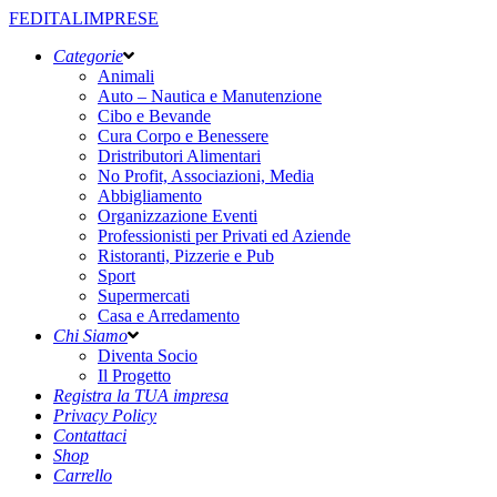
FEDITALIMPRESE
Categorie
Animali
Auto – Nautica e Manutenzione
Cibo e Bevande
Cura Corpo e Benessere
Dristributori Alimentari
No Profit, Associazioni, Media
Abbigliamento
Organizzazione Eventi
Professionisti per Privati ed Aziende
Ristoranti, Pizzerie e Pub
Sport
Supermercati
Casa e Arredamento
Chi Siamo
Diventa Socio
Il Progetto
Registra la TUA impresa
Privacy Policy
Contattaci
Shop
Carrello