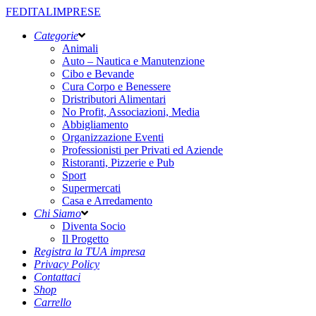
FEDITALIMPRESE
Categorie
Animali
Auto – Nautica e Manutenzione
Cibo e Bevande
Cura Corpo e Benessere
Dristributori Alimentari
No Profit, Associazioni, Media
Abbigliamento
Organizzazione Eventi
Professionisti per Privati ed Aziende
Ristoranti, Pizzerie e Pub
Sport
Supermercati
Casa e Arredamento
Chi Siamo
Diventa Socio
Il Progetto
Registra la TUA impresa
Privacy Policy
Contattaci
Shop
Carrello