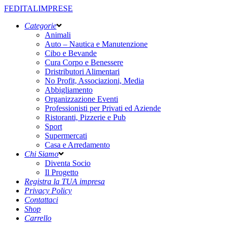
FEDITALIMPRESE
Categorie
Animali
Auto – Nautica e Manutenzione
Cibo e Bevande
Cura Corpo e Benessere
Dristributori Alimentari
No Profit, Associazioni, Media
Abbigliamento
Organizzazione Eventi
Professionisti per Privati ed Aziende
Ristoranti, Pizzerie e Pub
Sport
Supermercati
Casa e Arredamento
Chi Siamo
Diventa Socio
Il Progetto
Registra la TUA impresa
Privacy Policy
Contattaci
Shop
Carrello