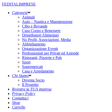
FEDITALIMPRESE
Categorie
Animali
Auto – Nautica e Manutenzione
Cibo e Bevande
Cura Corpo e Benessere
Dristributori Alimentari
No Profit, Associazioni, Media
Abbigliamento
Organizzazione Eventi
Professionisti per Privati ed Aziende
Ristoranti, Pizzerie e Pub
Sport
Supermercati
Casa e Arredamento
Chi Siamo
Diventa Socio
Il Progetto
Registra la TUA impresa
Privacy Policy
Contattaci
Shop
Carrello