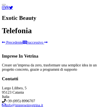
Menu
principale
Exotic Beauty
Telefonia
consulente-
Precedente
Successivo
telefonia
Telefonia
Migliori-
Imprese In Vetrina
Offerte-
Telefonia-
Creare un’impresa da zero, trasformare una semplice idea in un
Fissa-
progetto concreto, grazie a programmi di supporto
e1596215864886
Contatti
Largo Lilibeo, 5
95123 Catania
Italia
+39 (095) 8996707
info@impreseinvetrina.it