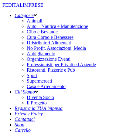
FEDITALIMPRESE
Categorie
Animali
Auto – Nautica e Manutenzione
Cibo e Bevande
Cura Corpo e Benessere
Dristributori Alimentari
No Profit, Associazioni, Media
Abbigliamento
Organizzazione Eventi
Professionisti per Privati ed Aziende
Ristoranti, Pizzerie e Pub
Sport
Supermercati
Casa e Arredamento
Chi Siamo
Diventa Socio
Il Progetto
Registra la TUA impresa
Privacy Policy
Contattaci
Shop
Carrello