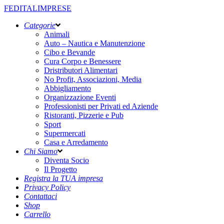
FEDITALIMPRESE
Categorie
Animali
Auto – Nautica e Manutenzione
Cibo e Bevande
Cura Corpo e Benessere
Dristributori Alimentari
No Profit, Associazioni, Media
Abbigliamento
Organizzazione Eventi
Professionisti per Privati ed Aziende
Ristoranti, Pizzerie e Pub
Sport
Supermercati
Casa e Arredamento
Chi Siamo
Diventa Socio
Il Progetto
Registra la TUA impresa
Privacy Policy
Contattaci
Shop
Carrello