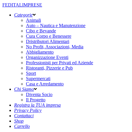
FEDITALIMPRESE
Categorie
Animali
Auto – Nautica e Manutenzione
Cibo e Bevande
Cura Corpo e Benessere
Dristributori Alimentari
No Profit, Associazioni, Media
Abbigliamento
Organizzazione Eventi
Professionisti per Privati ed Aziende
Ristoranti, Pizzerie e Pub
Sport
Supermercati
Casa e Arredamento
Chi Siamo
Diventa Socio
Il Progetto
Registra la TUA impresa
Privacy Policy
Contattaci
Shop
Carrello