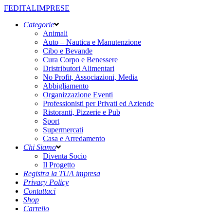
FEDITALIMPRESE
Categorie
Animali
Auto – Nautica e Manutenzione
Cibo e Bevande
Cura Corpo e Benessere
Dristributori Alimentari
No Profit, Associazioni, Media
Abbigliamento
Organizzazione Eventi
Professionisti per Privati ed Aziende
Ristoranti, Pizzerie e Pub
Sport
Supermercati
Casa e Arredamento
Chi Siamo
Diventa Socio
Il Progetto
Registra la TUA impresa
Privacy Policy
Contattaci
Shop
Carrello