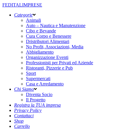
FEDITALIMPRESE
Categorie
Animali
Auto – Nautica e Manutenzione
Cibo e Bevande
Cura Corpo e Benessere
Dristributori Alimentari
No Profit, Associazioni, Media
Abbigliamento
Organizzazione Eventi
Professionisti per Privati ed Aziende
Ristoranti, Pizzerie e Pub
Sport
Supermercati
Casa e Arredamento
Chi Siamo
Diventa Socio
Il Progetto
Registra la TUA impresa
Privacy Policy
Contattaci
Shop
Carrello