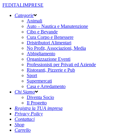
FEDITALIMPRESE
Categorie
Animali
Auto – Nautica e Manutenzione
Cibo e Bevande
Cura Corpo e Benessere
Dristributori Alimentari
No Profit, Associazioni, Media
Abbigliamento
Organizzazione Eventi
Professionisti per Privati ed Aziende
Ristoranti, Pizzerie e Pub
Sport
Supermercati
Casa e Arredamento
Chi Siamo
Diventa Socio
Il Progetto
Registra la TUA impresa
Privacy Policy
Contattaci
Shop
Carrello