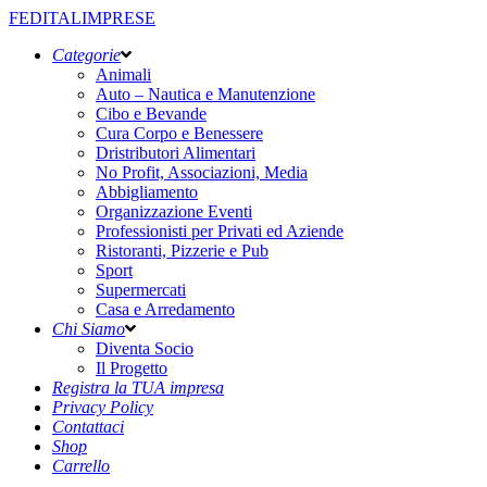
FEDITALIMPRESE
Categorie
Animali
Auto – Nautica e Manutenzione
Cibo e Bevande
Cura Corpo e Benessere
Dristributori Alimentari
No Profit, Associazioni, Media
Abbigliamento
Organizzazione Eventi
Professionisti per Privati ed Aziende
Ristoranti, Pizzerie e Pub
Sport
Supermercati
Casa e Arredamento
Chi Siamo
Diventa Socio
Il Progetto
Registra la TUA impresa
Privacy Policy
Contattaci
Shop
Carrello