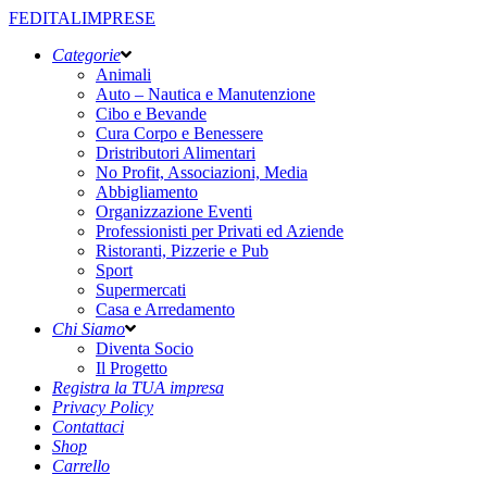
FEDITALIMPRESE
Categorie
Animali
Auto – Nautica e Manutenzione
Cibo e Bevande
Cura Corpo e Benessere
Dristributori Alimentari
No Profit, Associazioni, Media
Abbigliamento
Organizzazione Eventi
Professionisti per Privati ed Aziende
Ristoranti, Pizzerie e Pub
Sport
Supermercati
Casa e Arredamento
Chi Siamo
Diventa Socio
Il Progetto
Registra la TUA impresa
Privacy Policy
Contattaci
Shop
Carrello