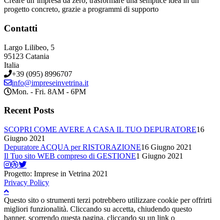
Creare un’impresa da zero, trasformare una semplice idea in un
progetto concreto, grazie a programmi di supporto
Contatti
Largo Lilibeo, 5
95123 Catania
Italia
+39 (095) 8996707
info@impreseinvetrina.it
Mon. - Fri. 8AM - 6PM
Recent Posts
SCOPRI COME AVERE A CASA IL TUO DEPURATORE
16
Giugno 2021
Depuratore ACQUA per RISTORAZIONE
16 Giugno 2021
Il Tuo sito WEB compreso di GESTIONE
1 Giugno 2021
Progetto: Imprese in Vetrina 2021
Privacy Policy
Questo sito o strumenti terzi potrebbero utilizzare cookie per offrirti
migliori funzionalità. Cliccando su accetta, chiudendo questo
banner, scorrendo questa pagina, cliccando su un link o