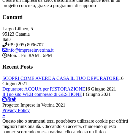
Creare un’impresa da zero, trasformare una semplice idea in un
progetto concreto, grazie a programmi di supporto
Contatti
Largo Lilibeo, 5
95123 Catania
Italia
+39 (095) 8996707
info@impreseinvetrina.it
Mon. - Fri. 8AM - 6PM
Recent Posts
SCOPRI COME AVERE A CASA IL TUO DEPURATORE
16
Giugno 2021
Depuratore ACQUA per RISTORAZIONE
16 Giugno 2021
Il Tuo sito WEB compreso di GESTIONE
1 Giugno 2021
Progetto: Imprese in Vetrina 2021
Privacy Policy
Questo sito o strumenti terzi potrebbero utilizzare cookie per offrirti
migliori funzionalità. Cliccando su accetta, chiudendo questo
banner, scorrendo questa pagina, cliccando su un link o