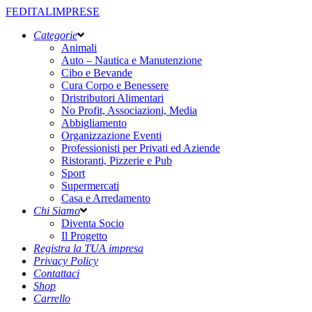
FEDITALIMPRESE
Categorie
Animali
Auto – Nautica e Manutenzione
Cibo e Bevande
Cura Corpo e Benessere
Dristributori Alimentari
No Profit, Associazioni, Media
Abbigliamento
Organizzazione Eventi
Professionisti per Privati ed Aziende
Ristoranti, Pizzerie e Pub
Sport
Supermercati
Casa e Arredamento
Chi Siamo
Diventa Socio
Il Progetto
Registra la TUA impresa
Privacy Policy
Contattaci
Shop
Carrello