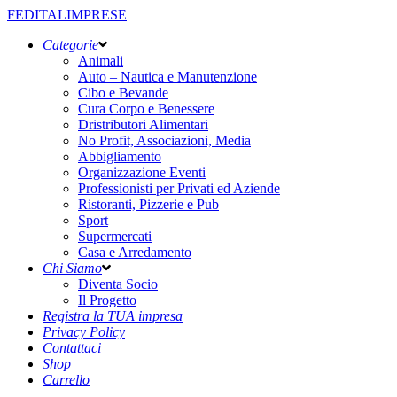
FEDITALIMPRESE
Categorie
Animali
Auto – Nautica e Manutenzione
Cibo e Bevande
Cura Corpo e Benessere
Dristributori Alimentari
No Profit, Associazioni, Media
Abbigliamento
Organizzazione Eventi
Professionisti per Privati ed Aziende
Ristoranti, Pizzerie e Pub
Sport
Supermercati
Casa e Arredamento
Chi Siamo
Diventa Socio
Il Progetto
Registra la TUA impresa
Privacy Policy
Contattaci
Shop
Carrello