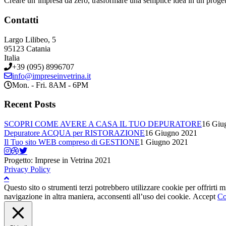
Creare un’impresa da zero, trasformare una semplice idea in un proge
Contatti
Largo Lilibeo, 5
95123 Catania
Italia
+39 (095) 8996707
info@impreseinvetrina.it
Mon. - Fri. 8AM - 6PM
Recent Posts
SCOPRI COME AVERE A CASA IL TUO DEPURATORE
16 Giu
Depuratore ACQUA per RISTORAZIONE
16 Giugno 2021
Il Tuo sito WEB compreso di GESTIONE
1 Giugno 2021
Progetto: Imprese in Vetrina 2021
Privacy Policy
Questo sito o strumenti terzi potrebbero utilizzare cookie per offrirti
navigazione in altra maniera, acconsenti all’uso dei cookie.
Accept
Co