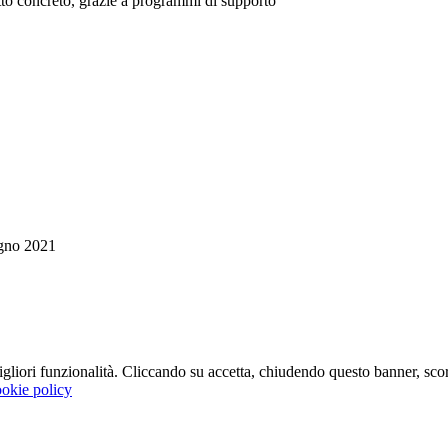
tto concreto, grazie a programmi di supporto
gno 2021
 migliori funzionalità. Cliccando su accetta, chiudendo questo banner, s
okie policy