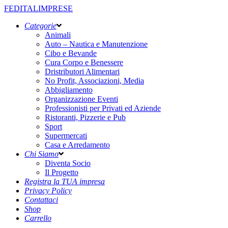
FEDITALIMPRESE
Categorie
Animali
Auto – Nautica e Manutenzione
Cibo e Bevande
Cura Corpo e Benessere
Dristributori Alimentari
No Profit, Associazioni, Media
Abbigliamento
Organizzazione Eventi
Professionisti per Privati ed Aziende
Ristoranti, Pizzerie e Pub
Sport
Supermercati
Casa e Arredamento
Chi Siamo
Diventa Socio
Il Progetto
Registra la TUA impresa
Privacy Policy
Contattaci
Shop
Carrello