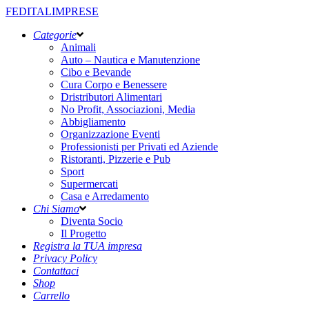
FEDITALIMPRESE
Categorie
Animali
Auto – Nautica e Manutenzione
Cibo e Bevande
Cura Corpo e Benessere
Dristributori Alimentari
No Profit, Associazioni, Media
Abbigliamento
Organizzazione Eventi
Professionisti per Privati ed Aziende
Ristoranti, Pizzerie e Pub
Sport
Supermercati
Casa e Arredamento
Chi Siamo
Diventa Socio
Il Progetto
Registra la TUA impresa
Privacy Policy
Contattaci
Shop
Carrello