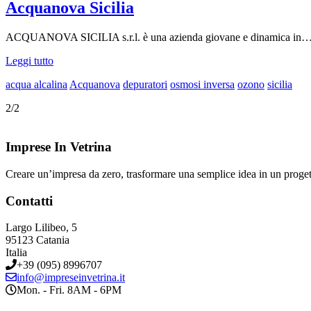
Acquanova Sicilia
ACQUANOVA SICILIA s.r.l. è una azienda giovane e dinamica in
Leggi tutto
acqua alcalina
Acquanova
depuratori
osmosi inversa
ozono
sicilia
2/2
Imprese In Vetrina
Creare un’impresa da zero, trasformare una semplice idea in un proge
Contatti
Largo Lilibeo, 5
95123 Catania
Italia
+39 (095) 8996707
info@impreseinvetrina.it
Mon. - Fri. 8AM - 6PM