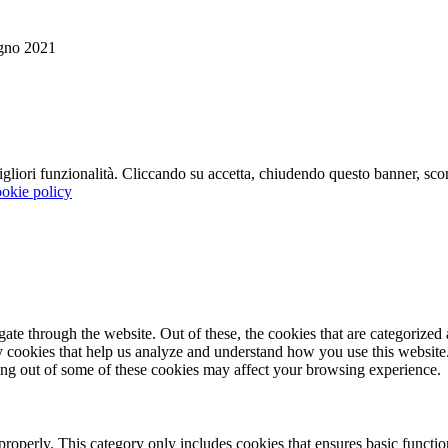
gno 2021
 migliori funzionalità. Cliccando su accetta, chiudendo questo banner, s
okie policy
e through the website. Out of these, the cookies that are categorized a
rty cookies that help us analyze and understand how you use this websit
ting out of some of these cookies may affect your browsing experience.
properly. This category only includes cookies that ensures basic functio