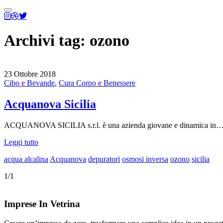
Menu
principale
Archivi tag:
ozono
23 Ottobre 2018
Cibo e Bevande
,
Cura Corpo e Benessere
Acquanova Sicilia
ACQUANOVA SICILIA s.r.l. è una azienda giovane e dinamica in
Leggi tutto
acqua alcalina
Acquanova
depuratori
osmosi inversa
ozono
sicilia
1/1
Imprese In Vetrina