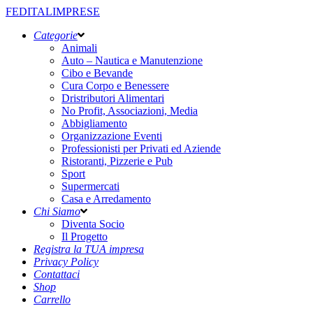
FEDITALIMPRESE
Categorie
Animali
Auto – Nautica e Manutenzione
Cibo e Bevande
Cura Corpo e Benessere
Dristributori Alimentari
No Profit, Associazioni, Media
Abbigliamento
Organizzazione Eventi
Professionisti per Privati ed Aziende
Ristoranti, Pizzerie e Pub
Sport
Supermercati
Casa e Arredamento
Chi Siamo
Diventa Socio
Il Progetto
Registra la TUA impresa
Privacy Policy
Contattaci
Shop
Carrello