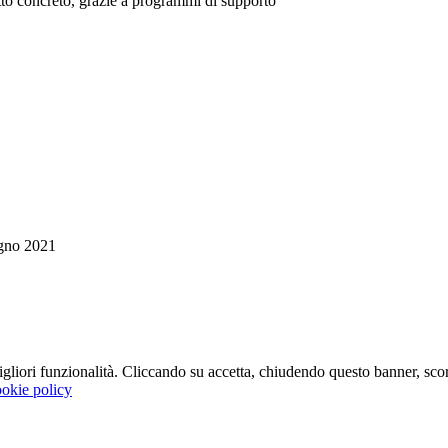
tto concreto, grazie a programmi di supporto
gno 2021
 migliori funzionalità. Cliccando su accetta, chiudendo questo banner, s
okie policy