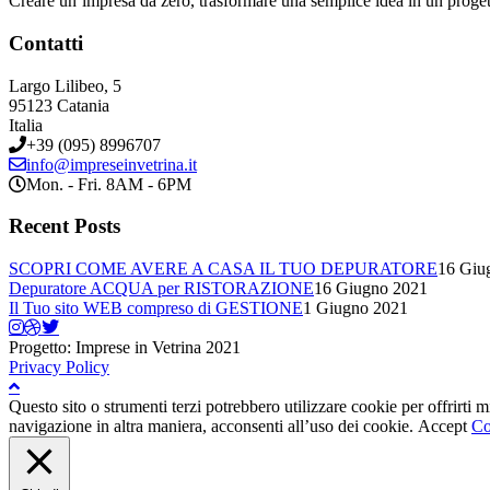
Creare un’impresa da zero, trasformare una semplice idea in un proge
Contatti
Largo Lilibeo, 5
95123 Catania
Italia
+39 (095) 8996707
info@impreseinvetrina.it
Mon. - Fri. 8AM - 6PM
Recent Posts
SCOPRI COME AVERE A CASA IL TUO DEPURATORE
16 Giu
Depuratore ACQUA per RISTORAZIONE
16 Giugno 2021
Il Tuo sito WEB compreso di GESTIONE
1 Giugno 2021
Progetto: Imprese in Vetrina 2021
Privacy Policy
Questo sito o strumenti terzi potrebbero utilizzare cookie per offrirti
navigazione in altra maniera, acconsenti all’uso dei cookie.
Accept
Co