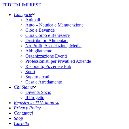
FEDITALIMPRESE
Categorie
Animali
Auto – Nautica e Manutenzione
Cibo e Bevande
Cura Corpo e Benessere
Dristributori Alimentari
No Profit, Associazioni, Media
Abbigliamento
Organizzazione Eventi
Professionisti per Privati ed Aziende
Ristoranti, Pizzerie e Pub
Sport
Supermercati
Casa e Arredamento
Chi Siamo
Diventa Socio
Il Progetto
Registra la TUA impresa
Privacy Policy
Contattaci
Shop
Carrello