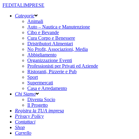
FEDITALIMPRESE
Categorie
Animali
Auto – Nautica e Manutenzione
Cibo e Bevande
Cura Corpo e Benessere
Dristributori Alimentari
No Profit, Associazioni, Media
Abbigliamento
Organizzazione Eventi
Professionisti per Privati ed Aziende
Ristoranti, Pizzerie e Pub
Sport
Supermercati
Casa e Arredamento
Chi Siamo
Diventa Socio
Il Progetto
Registra la TUA impresa
Privacy Policy
Contattaci
Shop
Carrello