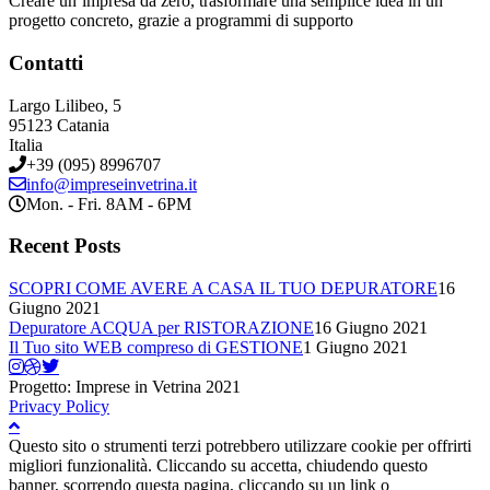
Creare un’impresa da zero, trasformare una semplice idea in un
progetto concreto, grazie a programmi di supporto
Contatti
Largo Lilibeo, 5
95123 Catania
Italia
+39 (095) 8996707
info@impreseinvetrina.it
Mon. - Fri. 8AM - 6PM
Recent Posts
SCOPRI COME AVERE A CASA IL TUO DEPURATORE
16
Giugno 2021
Depuratore ACQUA per RISTORAZIONE
16 Giugno 2021
Il Tuo sito WEB compreso di GESTIONE
1 Giugno 2021
Progetto: Imprese in Vetrina 2021
Privacy Policy
Questo sito o strumenti terzi potrebbero utilizzare cookie per offrirti
migliori funzionalità. Cliccando su accetta, chiudendo questo
banner, scorrendo questa pagina, cliccando su un link o