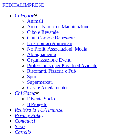
FEDITALIMPRESE
Categorie
Animali
Auto – Nautica e Manutenzione
Cibo e Bevande
Cura Corpo e Benessere
Dristributori Alimentari
No Profit, Associazioni, Media
Abbigliamento
Organizzazione Eventi
Professionisti per Privati ed Aziende
Ristoranti, Pizzerie e Pub
Sport
Supermercati
Casa e Arredamento
Chi Siamo
Diventa Socio
Il Progetto
Registra la TUA impresa
Privacy Policy
Contattaci
Shop
Carrello