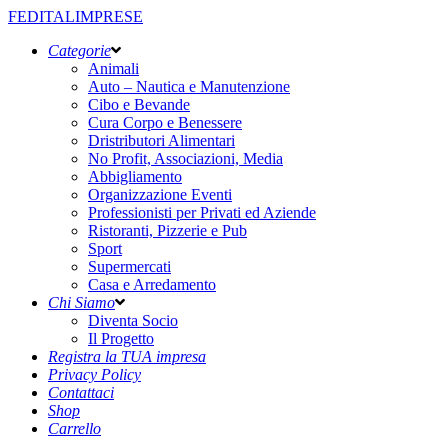
FEDITALIMPRESE
Categorie
Animali
Auto – Nautica e Manutenzione
Cibo e Bevande
Cura Corpo e Benessere
Dristributori Alimentari
No Profit, Associazioni, Media
Abbigliamento
Organizzazione Eventi
Professionisti per Privati ed Aziende
Ristoranti, Pizzerie e Pub
Sport
Supermercati
Casa e Arredamento
Chi Siamo
Diventa Socio
Il Progetto
Registra la TUA impresa
Privacy Policy
Contattaci
Shop
Carrello