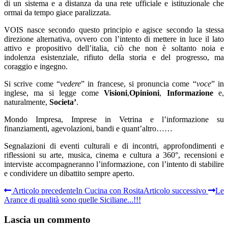
di un sistema e a distanza da una rete ufficiale e istituzionale che
ormai da tempo giace paralizzata.
VOIS nasce secondo questo principio e agisce secondo la stessa
direzione alternativa, ovvero con l’intento di mettere in luce il lato
attivo e propositivo dell’italia, ciò che non è soltanto noia e
indolenza esistenziale, rifiuto della storia e del progresso, ma
coraggio e ingegno.
Si scrive come “
vedere
” in francese, si pronuncia come “
voce
” in
inglese, ma si legge come
Visioni
,
Opinioni
,
Informazione
e,
naturalmente,
Societa’
.
Mondo Impresa, Imprese in Vetrina e l’informazione su
finanziamenti, agevolazioni, bandi e quant’altro……
Segnalazioni di eventi culturali e di incontri, approfondimenti e
riflessioni su arte, musica, cinema e cultura a 360°, recensioni e
interviste accompagneranno l’informazione, con l’intento di stabilire
e condividere un dibattito sempre aperto.
Articolo precedente
In Cucina con Rosita
Articolo successivo
Le
Arance di qualità sono quelle Siciliane...!!!
Lascia un commento