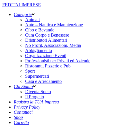
FEDITALIMPRESE
Categorie
Animali
Auto – Nautica e Manutenzione
Cibo e Bevande
Cura Corpo e Benessere
Dristributori Alimentari
No Profit, Associazioni, Media
Abbigliamento
Organizzazione Eventi
Professionisti per Privati ed Aziende
Ristoranti, Pizzerie e Pub
Sport
Supermercati
Casa e Arredamento
Chi Siamo
Diventa Socio
Il Progetto
Registra la TUA impresa
Privacy Policy
Contattaci
Shop
Carrello