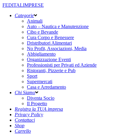
FEDITALIMPRESE
Categorie
Animali
Auto – Nautica e Manutenzione
Cibo e Bevande
Cura Corpo e Benessere
Dristributori Alimentari
No Profit, Associazioni, Media
Abbigliamento
Organizzazione Eventi
Professionisti per Privati ed Aziende
Ristoranti, Pizzerie e Pub
Sport
Supermercati
Casa e Arredamento
Chi Siamo
Diventa Socio
Il Progetto
Registra la TUA impresa
Privacy Policy
Contattaci
Shop
Carrello