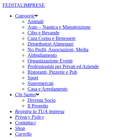
FEDITALIMPRESE
Categorie
Animali
Auto – Nautica e Manutenzione
Cibo e Bevande
Cura Corpo e Benessere
Dristributori Alimentari
No Profit, Associazioni, Media
Abbigliamento
Organizzazione Eventi
Professionisti per Privati ed Aziende
Ristoranti, Pizzerie e Pub
Sport
Supermercati
Casa e Arredamento
Chi Siamo
Diventa Socio
Il Progetto
Registra la TUA impresa
Privacy Policy
Contattaci
Shop
Carrello