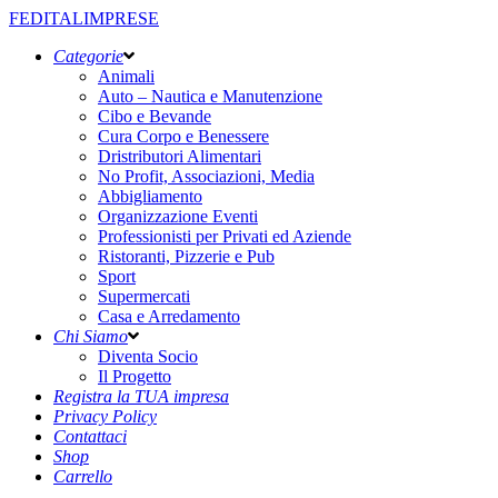
FEDITALIMPRESE
Categorie
Animali
Auto – Nautica e Manutenzione
Cibo e Bevande
Cura Corpo e Benessere
Dristributori Alimentari
No Profit, Associazioni, Media
Abbigliamento
Organizzazione Eventi
Professionisti per Privati ed Aziende
Ristoranti, Pizzerie e Pub
Sport
Supermercati
Casa e Arredamento
Chi Siamo
Diventa Socio
Il Progetto
Registra la TUA impresa
Privacy Policy
Contattaci
Shop
Carrello