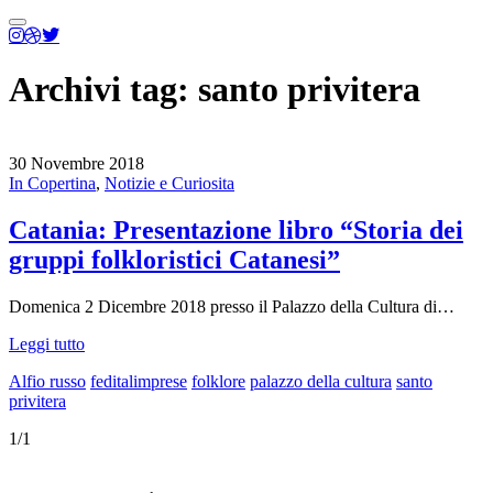
Menu
principale
Archivi tag:
santo privitera
30 Novembre 2018
In Copertina
,
Notizie e Curiosita
Catania: Presentazione libro “Storia dei
gruppi folkloristici Catanesi”
Domenica 2 Dicembre 2018 presso il Palazzo della Cultura di…
Leggi tutto
Alfio russo
feditalimprese
folklore
palazzo della cultura
santo
privitera
1/1