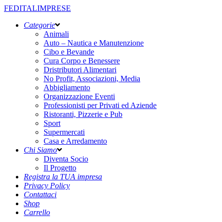
FEDITALIMPRESE
Categorie
Animali
Auto – Nautica e Manutenzione
Cibo e Bevande
Cura Corpo e Benessere
Dristributori Alimentari
No Profit, Associazioni, Media
Abbigliamento
Organizzazione Eventi
Professionisti per Privati ed Aziende
Ristoranti, Pizzerie e Pub
Sport
Supermercati
Casa e Arredamento
Chi Siamo
Diventa Socio
Il Progetto
Registra la TUA impresa
Privacy Policy
Contattaci
Shop
Carrello