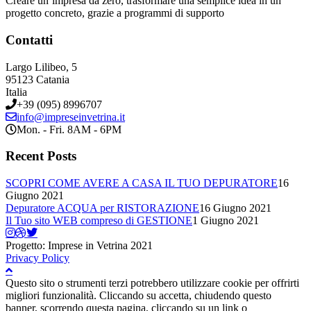
Creare un’impresa da zero, trasformare una semplice idea in un
progetto concreto, grazie a programmi di supporto
Contatti
Largo Lilibeo, 5
95123 Catania
Italia
+39 (095) 8996707
info@impreseinvetrina.it
Mon. - Fri. 8AM - 6PM
Recent Posts
SCOPRI COME AVERE A CASA IL TUO DEPURATORE
16
Giugno 2021
Depuratore ACQUA per RISTORAZIONE
16 Giugno 2021
Il Tuo sito WEB compreso di GESTIONE
1 Giugno 2021
Progetto: Imprese in Vetrina 2021
Privacy Policy
Questo sito o strumenti terzi potrebbero utilizzare cookie per offrirti
migliori funzionalità. Cliccando su accetta, chiudendo questo
banner, scorrendo questa pagina, cliccando su un link o