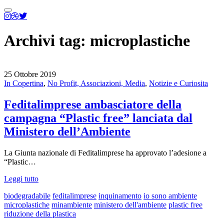
Menu
principale
Archivi tag:
microplastiche
25 Ottobre 2019
In Copertina
,
No Profit, Associazioni, Media
,
Notizie e Curiosita
Feditalimprese ambasciatore della
campagna “Plastic free” lanciata dal
Ministero dell’Ambiente
La Giunta nazionale di Feditalimprese ha approvato l’adesione a
“Plastic…
Leggi tutto
biodegradabile
feditalimprese
inquinamento
io sono ambiente
microplastiche
minambiente
ministero dell'ambiente
plastic free
riduzione della plastica