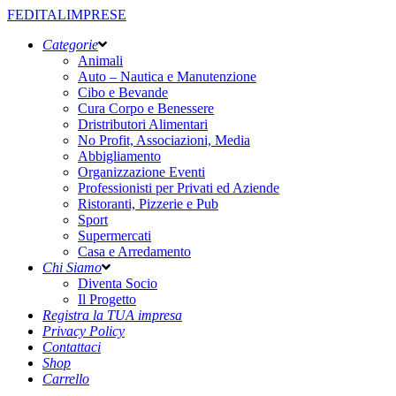
FEDITALIMPRESE
Categorie
Animali
Auto – Nautica e Manutenzione
Cibo e Bevande
Cura Corpo e Benessere
Dristributori Alimentari
No Profit, Associazioni, Media
Abbigliamento
Organizzazione Eventi
Professionisti per Privati ed Aziende
Ristoranti, Pizzerie e Pub
Sport
Supermercati
Casa e Arredamento
Chi Siamo
Diventa Socio
Il Progetto
Registra la TUA impresa
Privacy Policy
Contattaci
Shop
Carrello