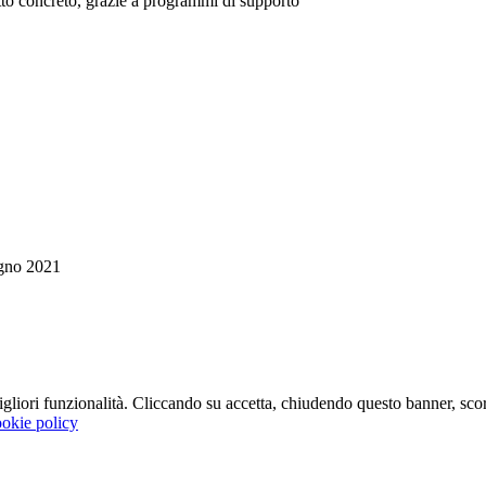
tto concreto, grazie a programmi di supporto
gno 2021
 migliori funzionalità. Cliccando su accetta, chiudendo questo banner, s
okie policy