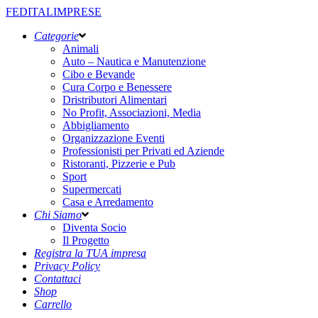
FEDITALIMPRESE
Categorie
Animali
Auto – Nautica e Manutenzione
Cibo e Bevande
Cura Corpo e Benessere
Dristributori Alimentari
No Profit, Associazioni, Media
Abbigliamento
Organizzazione Eventi
Professionisti per Privati ed Aziende
Ristoranti, Pizzerie e Pub
Sport
Supermercati
Casa e Arredamento
Chi Siamo
Diventa Socio
Il Progetto
Registra la TUA impresa
Privacy Policy
Contattaci
Shop
Carrello