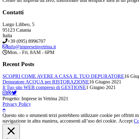
Creare un’impresa da zero, trasformare una semplice idea in un proge
Contatti
Largo Lilibeo, 5
95123 Catania
Italia
+39 (095) 8996707
info@impreseinvetrina.it
Mon. - Fri. 8AM - 6PM
Recent Posts
SCOPRI COME AVERE A CASA IL TUO DEPURATORE
16 Giu
Depuratore ACQUA per RISTORAZIONE
16 Giugno 2021
Il Tuo sito WEB compreso di GESTIONE
1 Giugno 2021
Progetto: Imprese in Vetrina 2021
Privacy Policy
Questo sito o strumenti terzi potrebbero utilizzare cookie per offrirti
navigazione in altra maniera, acconsenti all’uso dei cookie.
Accept
Co