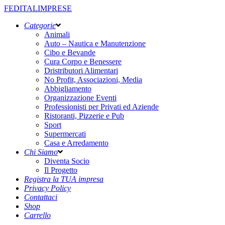
FEDITALIMPRESE
Categorie
Animali
Auto – Nautica e Manutenzione
Cibo e Bevande
Cura Corpo e Benessere
Dristributori Alimentari
No Profit, Associazioni, Media
Abbigliamento
Organizzazione Eventi
Professionisti per Privati ed Aziende
Ristoranti, Pizzerie e Pub
Sport
Supermercati
Casa e Arredamento
Chi Siamo
Diventa Socio
Il Progetto
Registra la TUA impresa
Privacy Policy
Contattaci
Shop
Carrello