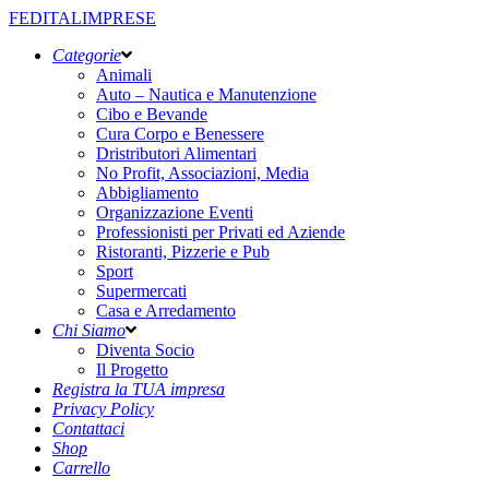
FEDITALIMPRESE
Categorie
Animali
Auto – Nautica e Manutenzione
Cibo e Bevande
Cura Corpo e Benessere
Dristributori Alimentari
No Profit, Associazioni, Media
Abbigliamento
Organizzazione Eventi
Professionisti per Privati ed Aziende
Ristoranti, Pizzerie e Pub
Sport
Supermercati
Casa e Arredamento
Chi Siamo
Diventa Socio
Il Progetto
Registra la TUA impresa
Privacy Policy
Contattaci
Shop
Carrello