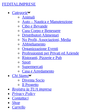
FEDITALIMPRESE
Categorie
Animali
Auto – Nautica e Manutenzione
Cibo e Bevande
Cura Corpo e Benessere
Dristributori Alimentari
No Profit, Associazioni, Media
Abbigliamento
Organizzazione Eventi
Professionisti per Privati ed Aziende
Ristoranti, Pizzerie e Pub
Sport
Supermercati
Casa e Arredamento
Chi Siamo
Diventa Socio
Il Progetto
Registra la TUA impresa
Privacy Policy
Contattaci
Shop
Carrello