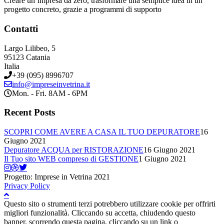
Creare un’impresa da zero, trasformare una semplice idea in un
progetto concreto, grazie a programmi di supporto
Contatti
Largo Lilibeo, 5
95123 Catania
Italia
+39 (095) 8996707
info@impreseinvetrina.it
Mon. - Fri. 8AM - 6PM
Recent Posts
SCOPRI COME AVERE A CASA IL TUO DEPURATORE
16
Giugno 2021
Depuratore ACQUA per RISTORAZIONE
16 Giugno 2021
Il Tuo sito WEB compreso di GESTIONE
1 Giugno 2021
Progetto: Imprese in Vetrina 2021
Privacy Policy
Questo sito o strumenti terzi potrebbero utilizzare cookie per offrirti
migliori funzionalità. Cliccando su accetta, chiudendo questo
banner, scorrendo questa pagina, cliccando su un link o