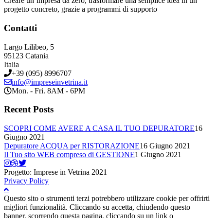
Creare un’impresa da zero, trasformare una semplice idea in un
progetto concreto, grazie a programmi di supporto
Contatti
Largo Lilibeo, 5
95123 Catania
Italia
+39 (095) 8996707
info@impreseinvetrina.it
Mon. - Fri. 8AM - 6PM
Recent Posts
SCOPRI COME AVERE A CASA IL TUO DEPURATORE
16
Giugno 2021
Depuratore ACQUA per RISTORAZIONE
16 Giugno 2021
Il Tuo sito WEB compreso di GESTIONE
1 Giugno 2021
Progetto: Imprese in Vetrina 2021
Privacy Policy
Questo sito o strumenti terzi potrebbero utilizzare cookie per offrirti
migliori funzionalità. Cliccando su accetta, chiudendo questo
banner, scorrendo questa pagina, cliccando su un link o