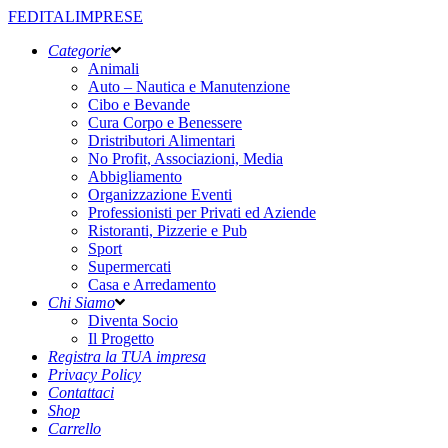
FEDITALIMPRESE
Categorie
Animali
Auto – Nautica e Manutenzione
Cibo e Bevande
Cura Corpo e Benessere
Dristributori Alimentari
No Profit, Associazioni, Media
Abbigliamento
Organizzazione Eventi
Professionisti per Privati ed Aziende
Ristoranti, Pizzerie e Pub
Sport
Supermercati
Casa e Arredamento
Chi Siamo
Diventa Socio
Il Progetto
Registra la TUA impresa
Privacy Policy
Contattaci
Shop
Carrello