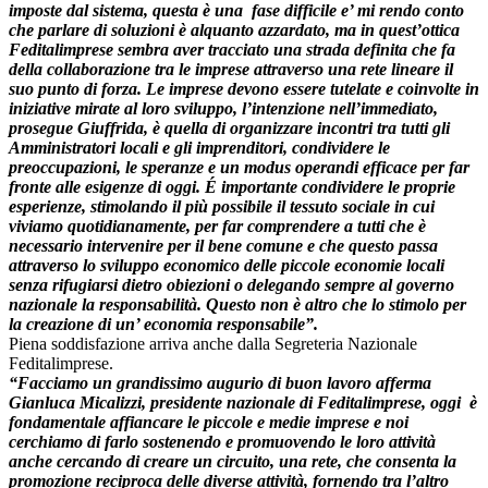
imposte dal sistema, questa è una fase difficile e’ mi rendo conto
che parlare di soluzioni è alquanto azzardato, ma in quest’ottica
Feditalimprese sembra aver tracciato una strada definita che fa
della collaborazione tra le imprese attraverso una rete lineare il
suo punto di forza. Le imprese devono essere tutelate e coinvolte in
iniziative mirate al loro sviluppo, l’intenzione nell’immediato,
prosegue Giuffrida, è quella di organizzare incontri tra tutti gli
Amministratori locali e gli imprenditori, condividere le
preoccupazioni, le speranze e un modus operandi efficace per far
fronte alle esigenze di oggi. É importante condividere le proprie
esperienze, stimolando il più possibile il tessuto sociale in cui
viviamo quotidianamente, per far comprendere a tutti che è
necessario intervenire per il bene comune e che questo passa
attraverso lo sviluppo economico delle piccole economie locali
senza rifugiarsi dietro obiezioni o delegando sempre al governo
nazionale la responsabilità. Questo non è altro che lo stimolo per
la creazione di un’ economia responsabile”.
Piena soddisfazione arriva anche dalla Segreteria Nazionale
Feditalimprese.
“Facciamo un grandissimo augurio di buon lavoro afferma
Gianluca Micalizzi, presidente nazionale di Feditalimprese, oggi è
fondamentale affiancare le piccole e medie imprese e noi
cerchiamo di farlo sostenendo e promuovendo le loro attività
anche cercando di creare un circuito, una rete, che consenta la
promozione reciproca delle diverse attività, fornendo tra l’altro