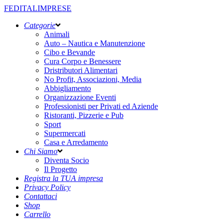
FEDITALIMPRESE
Categorie
Animali
Auto – Nautica e Manutenzione
Cibo e Bevande
Cura Corpo e Benessere
Dristributori Alimentari
No Profit, Associazioni, Media
Abbigliamento
Organizzazione Eventi
Professionisti per Privati ed Aziende
Ristoranti, Pizzerie e Pub
Sport
Supermercati
Casa e Arredamento
Chi Siamo
Diventa Socio
Il Progetto
Registra la TUA impresa
Privacy Policy
Contattaci
Shop
Carrello