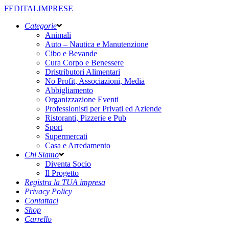
FEDITALIMPRESE
Categorie
Animali
Auto – Nautica e Manutenzione
Cibo e Bevande
Cura Corpo e Benessere
Dristributori Alimentari
No Profit, Associazioni, Media
Abbigliamento
Organizzazione Eventi
Professionisti per Privati ed Aziende
Ristoranti, Pizzerie e Pub
Sport
Supermercati
Casa e Arredamento
Chi Siamo
Diventa Socio
Il Progetto
Registra la TUA impresa
Privacy Policy
Contattaci
Shop
Carrello