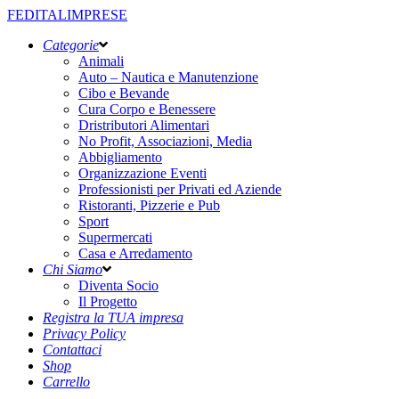
FEDITALIMPRESE
Categorie
Animali
Auto – Nautica e Manutenzione
Cibo e Bevande
Cura Corpo e Benessere
Dristributori Alimentari
No Profit, Associazioni, Media
Abbigliamento
Organizzazione Eventi
Professionisti per Privati ed Aziende
Ristoranti, Pizzerie e Pub
Sport
Supermercati
Casa e Arredamento
Chi Siamo
Diventa Socio
Il Progetto
Registra la TUA impresa
Privacy Policy
Contattaci
Shop
Carrello