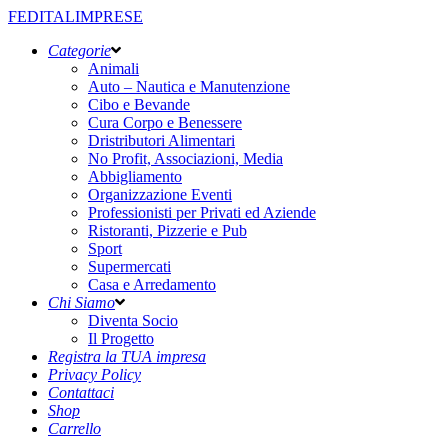
FEDITALIMPRESE
Categorie
Animali
Auto – Nautica e Manutenzione
Cibo e Bevande
Cura Corpo e Benessere
Dristributori Alimentari
No Profit, Associazioni, Media
Abbigliamento
Organizzazione Eventi
Professionisti per Privati ed Aziende
Ristoranti, Pizzerie e Pub
Sport
Supermercati
Casa e Arredamento
Chi Siamo
Diventa Socio
Il Progetto
Registra la TUA impresa
Privacy Policy
Contattaci
Shop
Carrello